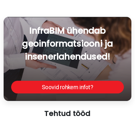
InfraBIM ühendab
geoinformatsiooni ja
insenerlahendused!
Soovid rohkem infot?
Tehtud tööd