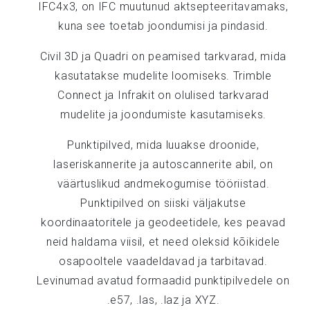
IFC4x3, on IFC muutunud aktsepteeritavamaks,
kuna see toetab joondumisi ja pindasid.
Civil 3D ja Quadri on peamised tarkvarad, mida
kasutatakse mudelite loomiseks. Trimble
Connect ja Infrakit on olulised tarkvarad
mudelite ja joondumiste kasutamiseks.
Punktipilved, mida luuakse droonide,
laseriskannerite ja autoscannerite abil, on
väärtuslikud andmekogumise tööriistad.
Punktipilved on siiski väljakutse
koordinaatoritele ja geodeetidele, kes peavad
neid haldama viisil, et need oleksid kõikidele
osapooltele vaadeldavad ja tarbitavad.
Levinumad avatud formaadid punktipilvedele on
.e57, .las, .laz ja XYZ.