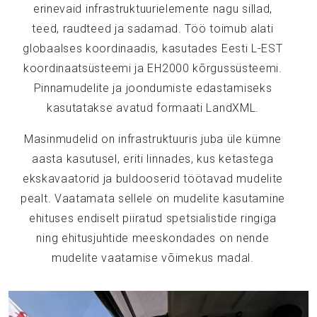
erinevaid infrastruktuurielemente nagu sillad,
teed, raudteed ja sadamad. Töö toimub alati
globaalses koordinaadis, kasutades Eesti L-EST
koordinaatsüsteemi ja EH2000 kõrgussüsteemi.
Pinnamudelite ja joondumiste edastamiseks
kasutatakse avatud formaati LandXML.
Masinmudelid on infrastruktuuris juba üle kümne
aasta kasutusel, eriti linnades, kus ketastega
ekskavaatorid ja buldooserid töötavad mudelite
pealt. Vaatamata sellele on mudelite kasutamine
ehituses endiselt piiratud spetsialistide ringiga
ning ehitusjuhtide meeskondades on nende
mudelite vaatamise võimekus madal.