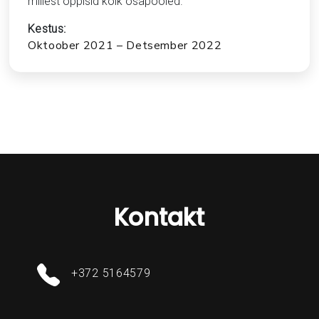
millest õppisid kõik osapooled.
Kestus:
Oktoober 2021 – Detsember 2022
Kontakt
+372 5164579