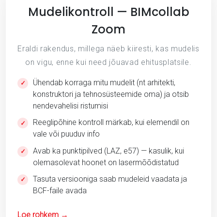
Mudelikontroll — BIMcollab
Zoom
Eraldi rakendus, millega näeb kiiresti, kas mudelis
on vigu, enne kui need jõuavad ehitusplatsile.
Ühendab korraga mitu mudelit (nt arhitekti,
✓
konstruktori ja tehnosüsteemide oma) ja otsib
nendevahelisi ristumisi
Reeglipõhine kontroll märkab, kui elemendil on
✓
vale või puuduv info
Avab ka punktipilved (LAZ, e57) — kasulik, kui
✓
olemasolevat hoonet on lasermõõdistatud
Tasuta versiooniga saab mudeleid vaadata ja
✓
BCF-faile avada
Loe rohkem →