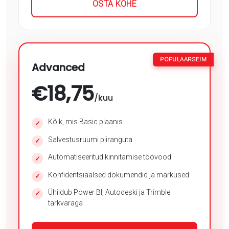
OSTA KOHE
POPULAARSEIM
Advanced
€
18,75
/kuu
Kõik, mis Basic plaanis
✓
Salvestusruumi piiranguta
✓
Automatiseeritud kinnitamise töövood
✓
Konfidentsiaalsed dokumendid ja märkused
✓
Ühildub Power BI, Autodeski ja Trimble
✓
tarkvaraga