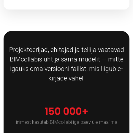
Projekteerijad, ehitajad ja tellija vaatavad
BIMcollabis üht ja sama mudelit — mitte
igaüks oma versiooni failist, mis liigub e-
kirjade vahel.
150 000+
inimest kasutab BIMcollabi iga päev üle maailma