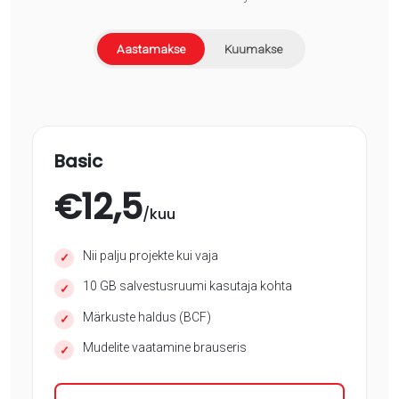
Aastamakse
Kuumakse
Basic
€
12,5
/kuu
Nii palju projekte kui vaja
✓
10 GB salvestusruumi kasutaja kohta
✓
Märkuste haldus (BCF)
✓
Mudelite vaatamine brauseris
✓