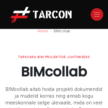
Home
BIMcollab
TARKVARA BIM-PROJEKTIDE JUHTIMISEKS
BIMcollab
BIMcollab aitab hoida projekti dokumendid
ja mudelid korras ning annab kogu
meeskonnale selge ülevaate, mida on veel