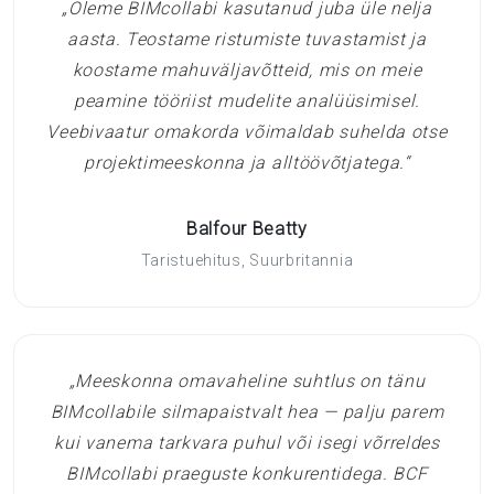
„Oleme BIMcollabi kasutanud juba üle nelja
aasta. Teostame ristumiste tuvastamist ja
koostame mahuväljavõtteid, mis on meie
peamine tööriist mudelite analüüsimisel.
Veebivaatur omakorda võimaldab suhelda otse
projektimeeskonna ja alltöövõtjatega.“
Balfour Beatty
Taristuehitus, Suurbritannia
„Meeskonna omavaheline suhtlus on tänu
BIMcollabile silmapaistvalt hea — palju parem
kui vanema tarkvara puhul või isegi võrreldes
BIMcollabi praeguste konkurentidega. BCF