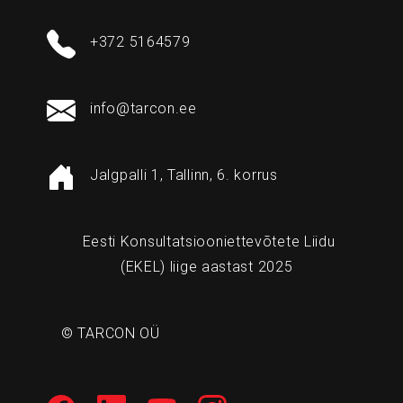
+372 5164579
info@tarcon.ee
Jalgpalli 1, Tallinn, 6. korrus
Eesti Konsultatsiooniettevõtete Liidu
(EKEL) liige aastast 2025
© TARCON OÜ