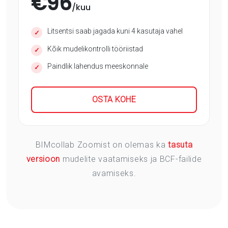
€
96
/kuu
Litsentsi saab jagada kuni 4 kasutaja vahel
✓
Kõik mudelikontrolli tööriistad
✓
Paindlik lahendus meeskonnale
✓
OSTA KOHE
BIMcollab Zoomist on olemas ka
tasuta
versioon
mudelite vaatamiseks ja BCF-failide
avamiseks.