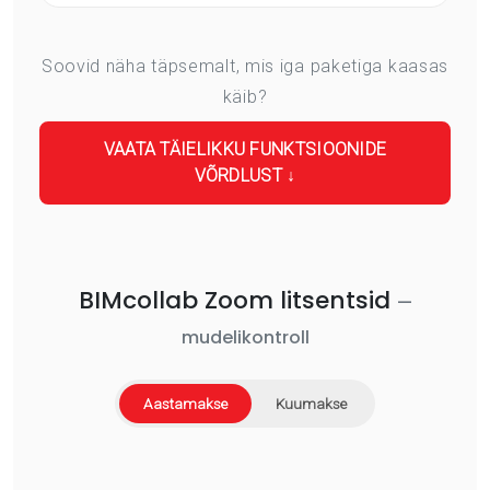
Soovid näha täpsemalt, mis iga paketiga kaasas
käib?
VAATA TÄIELIKKU FUNKTSIOONIDE
VÕRDLUST ↓
BIMcollab Zoom litsentsid
—
mudelikontroll
Aastamakse
Kuumakse