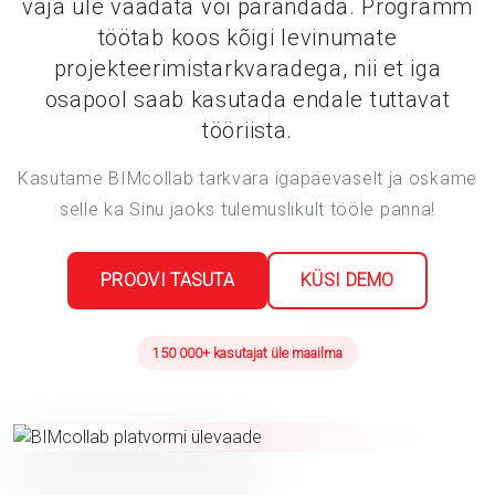
vaja üle vaadata või parandada. Programm
töötab koos kõigi levinumate
projekteerimistarkvaradega, nii et iga
osapool saab kasutada endale tuttavat
tööriista.
Kasutame BIMcollab tarkvara igapäevaselt ja oskame
selle ka Sinu jaoks tulemuslikult tööle panna!
PROOVI TASUTA
KÜSI DEMO
150 000+ kasutajat üle maailma