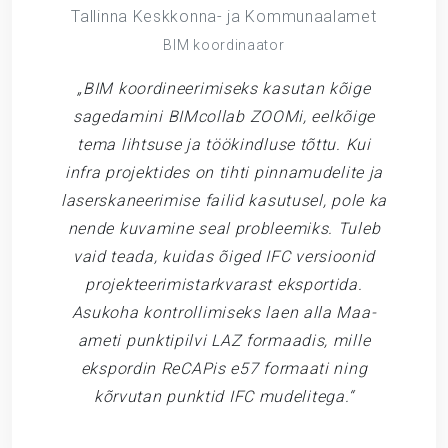
Tallinna Keskkonna- ja Kommunaalamet
BIM koordinaator
„BIM koordineerimiseks kasutan kõige
sagedamini BIMcollab ZOOMi, eelkõige
tema lihtsuse ja töökindluse tõttu. Kui
infra projektides on tihti pinnamudelite ja
laserskaneerimise failid kasutusel, pole ka
nende kuvamine seal probleemiks. Tuleb
vaid teada, kuidas õiged IFC versioonid
projekteerimistarkvarast eksportida.
Asukoha kontrollimiseks laen alla Maa-
ameti punktipilvi LAZ formaadis, mille
ekspordin ReCAPis e57 formaati ning
kõrvutan punktid IFC mudelitega.“