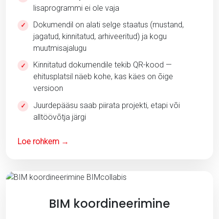
lisaprogrammi ei ole vaja
Dokumendil on alati selge staatus (mustand,
✓
jagatud, kinnitatud, arhiveeritud) ja kogu
muutmisajalugu
Kinnitatud dokumendile tekib QR-kood —
✓
ehitusplatsil näeb kohe, kas käes on õige
versioon
Juurdepääsu saab piirata projekti, etapi või
✓
alltöövõtja järgi
Loe rohkem →
BIM koordineerimine