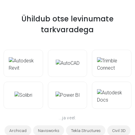
Ühildub otse levinumate
tarkvaradega
...ja veel:
Archicad
Navisworks
Tekla Structures
Civil 3D