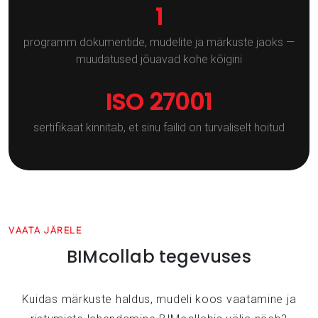
1
programm dokumentide, mudelite ja märkuste jaoks —
muudatused jõuavad kohe kõigini
ISO 27001
sertifikaat kinnitab, et sinu failid on turvaliselt hoitud
VAATA JÄRELE
BIMcollab tegevuses
Kuidas märkuste haldus, mudeli koos vaatamine ja