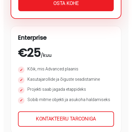
OSTA KOHE
Enterprise
€
25
/kuu
Kõik, mis Advanced plaanis
✓
Kasutajarollide ja õiguste seadistamine
✓
Projekti saab jagada etappideks
✓
Sobib mitme objekti ja asukoha haldamiseks
✓
KONTAKTEERU TARCONIGA