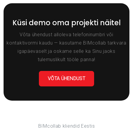
Küsi demo oma projekti näitel
Võta ühendust alloleva telefoninumbri või
kontaktivormi kaudu — kasutame BIMcollab tarkvara
igapäevaselt ja oskame selle ka Sinu jaoks
tulemuslikult tööle panna!
VÕTA ÜHENDUST
BIMcollab kliendid Eestis