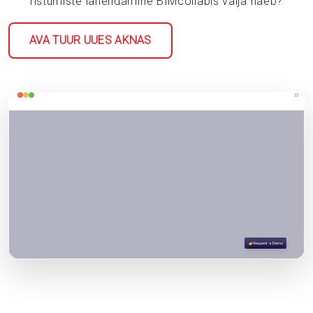
ristumiste lahendamine BIMcollabis välja näeb?
AVA TUUR UUES AKNAS