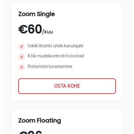
Zoom Single
€
60
/kuu
Isiklik litsents ühele kasutajale
✓
Kõik mudelikontrolli tööriistad
✓
Ristumiste tuvastamine
✓
OSTA KOHE
Zoom Floating