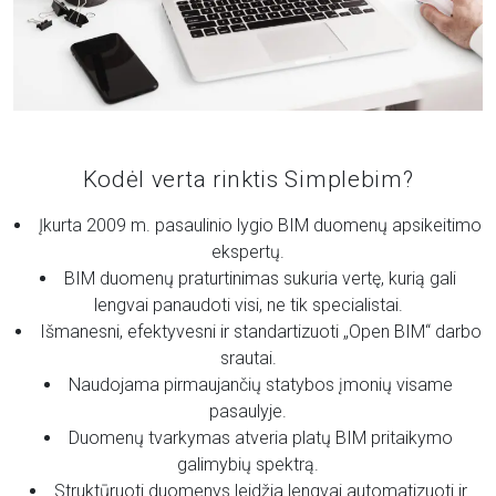
Kodėl verta rinktis Simplebim?
Įkurta 2009 m. pasaulinio lygio BIM duomenų apsikeitimo
ekspertų.
BIM duomenų praturtinimas sukuria vertę, kurią gali
lengvai panaudoti visi, ne tik specialistai.
Išmanesni, efektyvesni ir standartizuoti „Open BIM“ darbo
srautai.
Naudojama pirmaujančių statybos įmonių visame
pasaulyje.
Duomenų tvarkymas atveria platų BIM pritaikymo
galimybių spektrą.
Struktūruoti duomenys leidžia lengvai automatizuoti ir