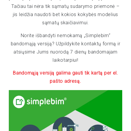
Tačiau tai nėra tik sąmatų sudarymo priemonė –
jis leidžia naudoti bet kokios kokybės modelius
sąmatų skaičiavimui.
Norite išbandyti nemokamą „Simplebim“
bandomąją versiją? Užpildykite kontaktų formą ir
atsiųsime Jums nuorodą 7 dienų bandomajam
laikotarpiui!
Bandomąją versiją galima gauti tik kartą per el.
pašto adresą.