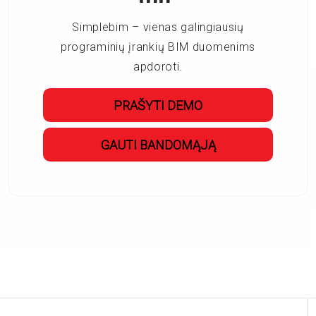
Simplebim – vienas galingiausių
programinių įrankių BIM duomenims
apdoroti.
PRAŠYTI DEMO
GAUTI BANDOMĄJĄ