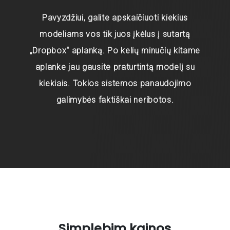
Pavyzdžiui, galite apskaičiuoti kiekius
modeliams vos tik juos įkėlus į sutartą
„Dropbox“ aplanką. Po kelių minučių kitame
aplanke jau gausite praturtintą modelį su
kiekiais. Tokios sistemos panaudojimo
galimybės faktiškai neribotos.
Simplebim kainos