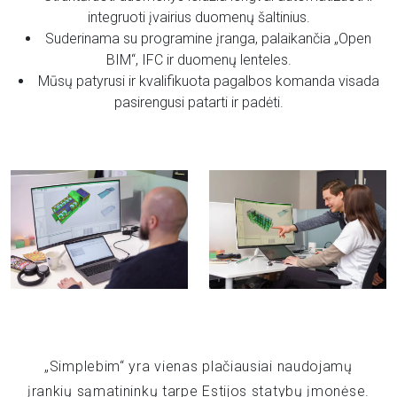
integruoti įvairius duomenų šaltinius.
Suderinama su programine įranga, palaikančia „Open
BIM“, IFC ir duomenų lenteles.
Mūsų patyrusi ir kvalifikuota pagalbos komanda visada
pasirengusi patarti ir padėti.
„Simplebim“ yra vienas plačiausiai naudojamų
įrankių sąmatininkų tarpe Estijos statybų įmonėse.