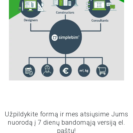
Užpildykite formą ir mes atsiųsime Jums
nuorodą į 7 dienų bandomąją versiją el.
paštu!