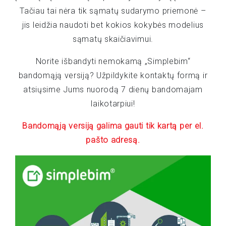
Tačiau tai nėra tik sąmatų sudarymo priemonė –
jis leidžia naudoti bet kokios kokybės modelius
sąmatų skaičiavimui.
Norite išbandyti nemokamą „Simplebim“
bandomąją versiją? Užpildykite kontaktų formą ir
atsiųsime Jums nuorodą 7 dienų bandomajam
laikotarpiui!
Bandomąją versiją galima gauti tik kartą per el.
pašto adresą.