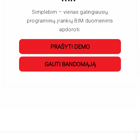
Simplebim – vienas galingiausių
programinių įrankių BIM duomenims
apdoroti.
PRAŠYTI DEMO
GAUTI BANDOMĄJĄ