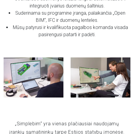
integruoti įvairius duomenų šaltinius.
Suderinama su programine įranga, palaikančia „Open
BIM“, IFC ir duomenų lenteles.
Mūsų patyrusi ir kvalifikuota pagalbos komanda visada
pasirengusi patarti ir padėti.
„Simplebim“ yra vienas plačiausiai naudojamų
įrankių sąmatininkų tarpe Estijos statybų įmonėse.