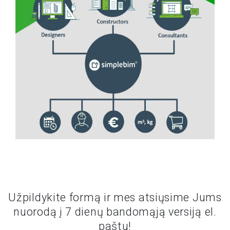
Užpildykite formą ir mes atsiųsime Jums
nuorodą į 7 dienų bandomąją versiją el.
paštu!