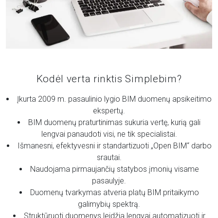
Kodėl verta rinktis Simplebim?
Įkurta 2009 m. pasaulinio lygio BIM duomenų apsikeitimo
ekspertų.
BIM duomenų praturtinimas sukuria vertę, kurią gali
lengvai panaudoti visi, ne tik specialistai.
Išmanesni, efektyvesni ir standartizuoti „Open BIM“ darbo
srautai.
Naudojama pirmaujančių statybos įmonių visame
pasaulyje.
Duomenų tvarkymas atveria platų BIM pritaikymo
galimybių spektrą.
Struktūruoti duomenys leidžia lengvai automatizuoti ir