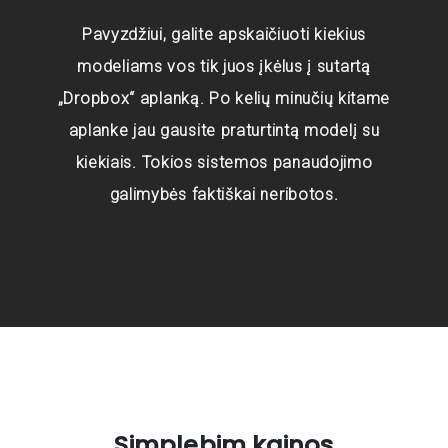
Pavyzdžiui, galite apskaičiuoti kiekius
modeliams vos tik juos įkėlus į sutartą
„Dropbox“ aplanką. Po kelių minučių kitame
aplanke jau gausite praturtintą modelį su
kiekiais. Tokios sistemos panaudojimo
galimybės faktiškai neribotos.
Simplebim kainos